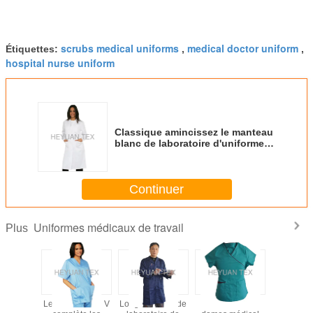
scrubs medical uniforms
medical doctor uniform
Étiquettes:
,
,
hospital nurse uniform
Classique amincissez le manteau
blanc de laboratoire d'uniformes
médicaux convenables de travail
en popeline et sergé superbe
Continuer
Uniformes médicaux de travail
Plus
sique
Le décolleté en V
Long manteau de
Le travail de
L'anti 