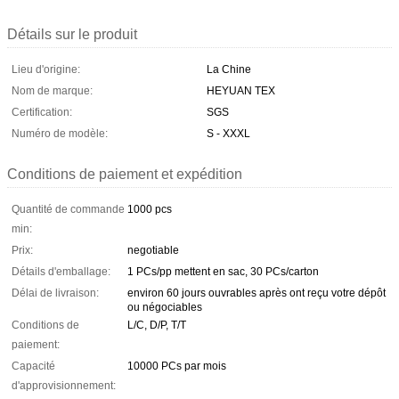
Détails sur le produit
Lieu d'origine:
La Chine
Nom de marque:
HEYUAN TEX
Certification:
SGS
Numéro de modèle:
S - XXXL
Conditions de paiement et expédition
Quantité de commande
1000 pcs
min:
Prix:
negotiable
Détails d'emballage:
1 PCs/pp mettent en sac, 30 PCs/carton
Délai de livraison:
environ 60 jours ouvrables après ont reçu votre dépôt
ou négociables
Conditions de
L/C, D/P, T/T
paiement:
Capacité
10000 PCs par mois
d'approvisionnement: