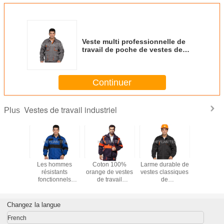
Veste multi professionnelle de
travail de poche de vestes de
travail industriel/coutures de
double
Continuer
Vestes de travail industriel
Plus
 la veste
Les hommes
Coton 100%
Larme durable de
PRO ve
able du
résistants
orange de vestes
vestes classiques
chaudes de
il des
fonctionnels
de travail
de
industriel
durable
chauffent la
industriel de
travail industriel
résistan
ur
sécurité de
couleur de
de toile anti avec
travail 
e/construction
vestes de travail
contraste avec les
double piquer
sécurité
Changez la langue
avec la tuyauterie
douilles
réfléchissante
détachables
French