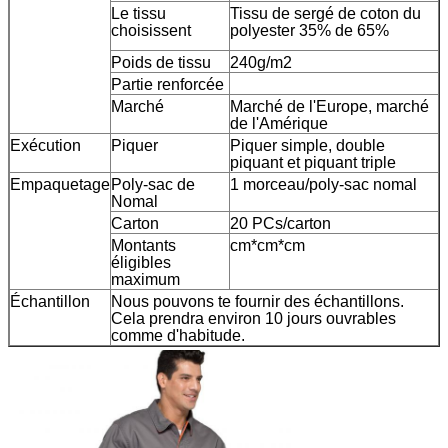
Le tissu
Tissu de sergé de coton du
choisissent
polyester 35% de 65%
Poids de tissu
240g/m2
Partie renforcée
Marché
Marché de l'Europe, marché
de l'Amérique
Exécution
Piquer
Piquer simple, double
piquant et piquant triple
Empaquetage
Poly-sac de
1 morceau/poly-sac nomal
Nomal
Carton
20 PCs/carton
Montants
cm*cm*cm
éligibles
maximum
Échantillon
Nous pouvons te fournir des échantillons.
Cela prendra environ 10 jours ouvrables
comme d'habitude.