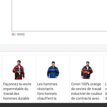
(
0
/ 3000)
Façonnez la veste
Les hommes
Coton 100% orange
L
imperméable du
résistants
de vestes de travail
v
travail des
fonctionnels
industriel de couleur
d
hommes durable
chauffent la
de contraste avec
d
pour
sécurité de
les douilles
d