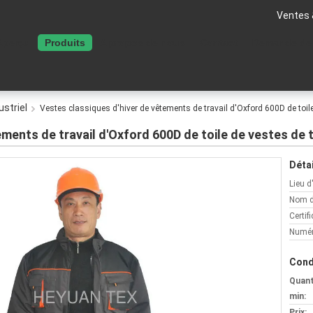
Ventes 
Aperçu
Produits
A propos de nous
Contact
Demande de
ustriel
Vestes classiques d'hiver de vêtements de travail d'Oxford 600D de toile
ments de travail d'Oxford 600D de toile de vestes de t
Détai
Lieu d
Nom d
Certifi
Numér
Cond
Quan
min:
Prix: