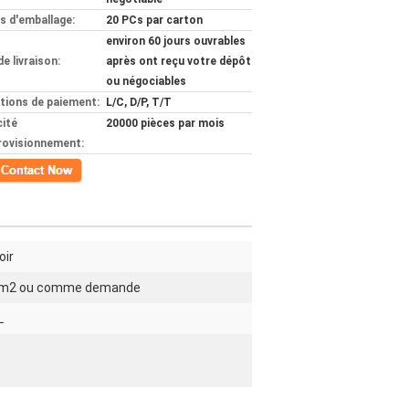
ls d'emballage:
20 PCs par carton
environ 60 jours ouvrables
de livraison:
après ont reçu votre dépôt
ou négociables
tions de paiement:
L/C, D/P, T/T
ité
20000 pièces par mois
rovisionnement:
ct
oir
/m2 ou comme demande
L