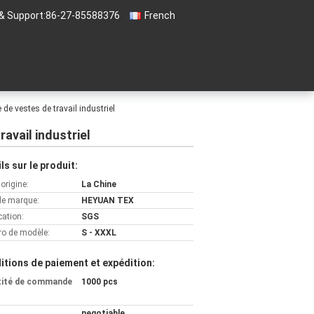
& Support:
86-27-85588376
French
 soumission
 de vestes de travail industriel
ravail industriel
ls sur le produit:
'origine:
La Chine
e marque:
HEYUAN TEX
cation:
SGS
o de modèle:
S - XXXL
itions de paiement et expédition:
tité de commande
1000 pcs
negotiable