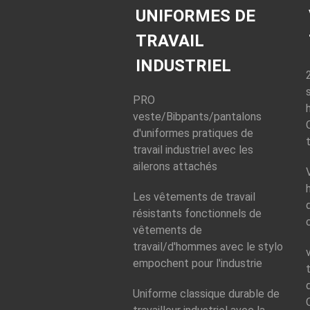
300gsm
poches multi
UNIFORMES DE
Style:
Style:
Homme/vêtements
Homme/vêtement
TRAVAIL
de fonctionnement
de fonctionnement
Matériel:
65%
Matériel:
100%
INDUSTRIEL
polyester 35%
Coton
coton
Texture:
Sergé
PRO
Texture:
Sergé
Poids du tissu:
Poids du tissu:
270g/m2 / comme
veste/Bibpants/pantalons
300g/m2 / comme
demande
d'uniformes pratiques de
demande
travail industriel avec les
ailerons attachés
Les vêtements de travail
résistants fonctionnels de
vêtements de
travail/d'hommes avec le stylo
empochent pour l'industrie
Uniforme classique durable de