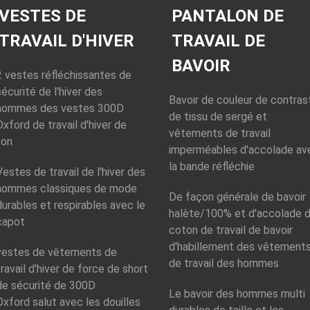
l'industrie/construction
vestes de travail
détachables
S
VESTES DE
PANTALON DE
avec la tuyauterie
Style:
Style:
réfléchissante
s
Homme/vêtements
Homme/vêtements
d
TRAVAIL D'HIVER
TRAVAIL DE
de fonctionnement
Style:
de fonctionnement
M
Matériel:
100%
Homme/vêtements
Matériel:
100%
p
BAVOIR
Coton
de fonctionnement
Coton
c
2 vestes réfléchissantes de
Texture:
Sergé
Matériel:
Coton du
Texture:
Sergé
T
sécurité de l'hiver des
Bavoir de couleur de contras
Poids du tissu:
polyester 35% de
Poids du tissu:
t
hommes des vestes 300D
270g/m2 / comme
65%
270g/m2 / comme
P
de tissu de sergé et
Oxford de travail d'hiver de
demande
Texture:
Tissu de
demande
vêtements de travail
ton
sergé
imperméables d'accolade av
Poids de tissu:
240
la bande réfléchie
g/m2/comme
Vestes de travail de l'hiver des
demande
hommes classiques de mode
De façon générale de bavoir
durables et respirables avec le
halète/100% et d'accolade 
capot
coton de travail de bavoir
d'habillement des vêtement
vestes de vêtements de
de travail des hommes
travail d'hiver de force de short
de sécurité de 300D
Le bavoir des hommes multi
Oxford salut avec les douilles