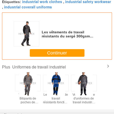
industrial work clothes
industrial safety workwear
Étiquettes:
,
industrial coverall uniforms
,
Les vêtements de travail
résistants du sergé 300gsm
Oxford 600D avec l'étui de
manière de repli empoche
Continuer
Uniformes de travail industriel
Plus
es 100%
Veste multi et
Les vêtements de
Vent confortable
Les vêtem
avail
Bibpants de
travail
d'uniformes de
travail ré
l de tissu
poches de
résistants fonctionnels
travail industriel
du sergé
 avec les
contraste de
de vêtements de
résistant avec les
Oxford 60
lles
couleur de match
travail/d'hommes avec
manchettes
l'étui de 
hables
d'uniformes
le stylo
élastiques et la
de repli 