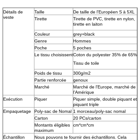
Détails de
Taille
De taille de l'Européen S à 5XL
veste
Tirette
Tirette de PVC, tirette en nylon,
tirette en laiton
Couleur
grey+black
Genre
Hommes
Poche
5 poches
Le tissu choisissent
Coton du polyester 35% de 65%
Tissu de toile
Poids de tissu
300g/m2
Partie renforcée
genoux
Marché
Marché de l'Europe, marché de
l'Amérique
Exécution
Piquer
Piquer simple, double piquant et
piquant triple
Empaquetage
Poly-sac de Nomal
1 morceau/poly-sac nomal
Carton
20 PCs/carton
Montants éligibles
cm*cm*cm
maximum
Échantillon
Nous pouvons te fournir des échantillons. Cela