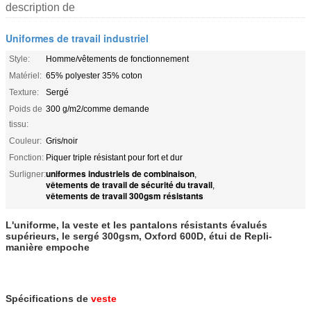
description de
Uniformes de travail industriel
Style:
Homme/vêtements de fonctionnement
Matériel:
65% polyester 35% coton
Texture:
Sergé
Poids de
300 g/m2/comme demande
tissu:
Couleur:
Gris/noir
Fonction:
Piquer triple résistant pour fort et dur
uniformes industriels de combinaison
Surligner:
,
vêtements de travail de sécurité du travail
,
vêtements de travail 300gsm résistants
L'uniforme, la veste et les pantalons résistants évalués
supérieurs, le sergé 300gsm, Oxford 600D, étui de Repli-
manière empoche
Spécifications de
veste